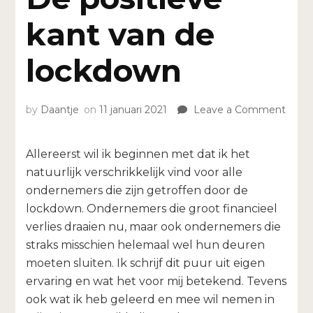
kant van de
lockdown
on
by
Daantje
on
11 januari 2021
Leave a Comment
De
posit
kant
Allereerst wil ik beginnen met dat ik het
van
natuurlijk verschrikkelijk vind voor alle
de
ondernemers die zijn getroffen door de
lock
lockdown. Ondernemers die groot financieel
verlies draaien nu, maar ook ondernemers die
straks misschien helemaal wel hun deuren
moeten sluiten. Ik schrijf dit puur uit eigen
ervaring en wat het voor mij betekend. Tevens
ook wat ik heb geleerd en mee wil nemen in