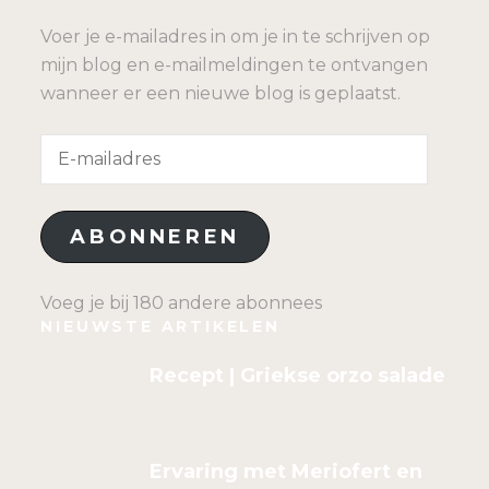
Voer je e-mailadres in om je in te schrijven op
mijn blog en e-mailmeldingen te ontvangen
wanneer er een nieuwe blog is geplaatst.
E-
mailadres
ABONNEREN
Voeg je bij 180 andere abonnees
NIEUWSTE ARTIKELEN
Recept | Griekse orzo salade
Ervaring met Meriofert en