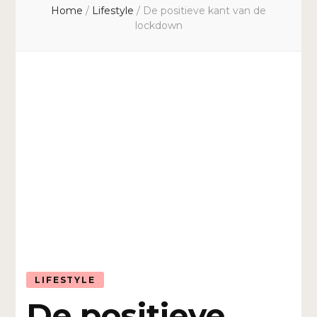
Home
/
Lifestyle
/
De positieve kant van de
lockdown
LIFESTYLE
De positieve