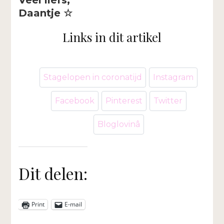
Daantje ☆
Links in dit artikel
Stagelopen in coronatijd
Instagram
Facebook
Pinterest
Twitter
Bloglovinâ
Dit delen:
Print
E-mail