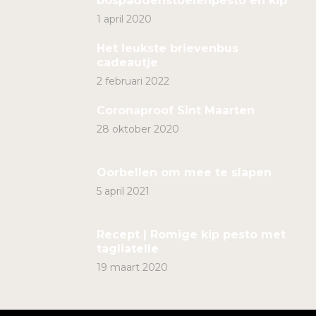
bospaddenstoelenpesto en kip
1 april 2020
Het leukste brievenbus
cadeautje
2 februari 2022
Coronaproof Sint Maarten
28 oktober 2020
Oorbellen om mee te slapen
5 april 2021
Recept | Romige kip pesto met
tagliatelle
19 maart 2020