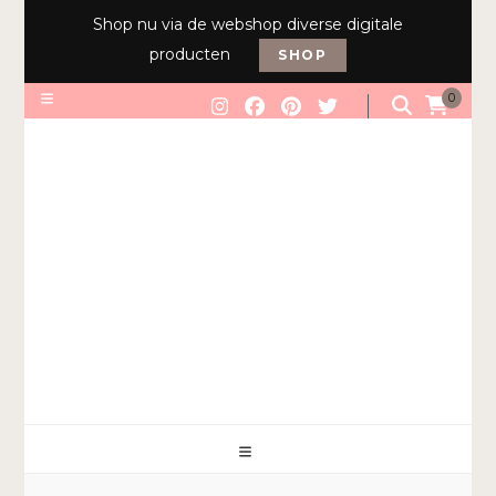
Shop nu via de webshop diverse digitale
producten
SHOP
0