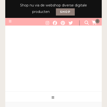
Shop nu via de webshop diverse digitale
producten
SHOP
0