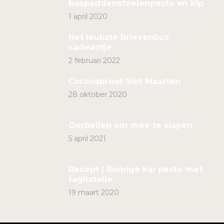
bospaddenstoelenpesto en kip
1 april 2020
Het leukste brievenbus
cadeautje
2 februari 2022
Coronaproof Sint Maarten
28 oktober 2020
Oorbellen om mee te slapen
5 april 2021
Recept | Romige kip pesto met
tagliatelle
19 maart 2020