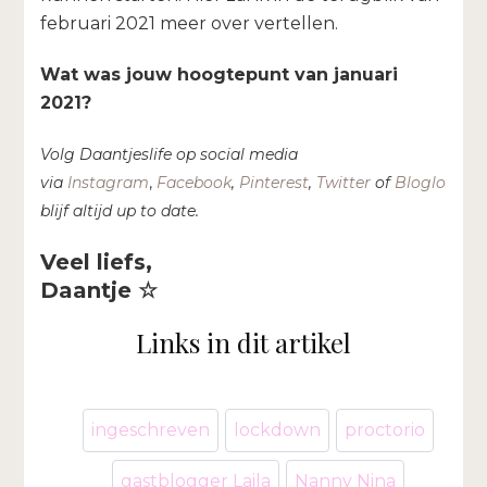
februari 2021 meer over vertellen.
Wat was jouw hoogtepunt van januari
2021?
Volg Daantjeslife op social media
via
Instagram
,
Facebook
,
Pinterest
,
Twitter
of
Bloglovin’
e
blijf altijd up to date.
Veel liefs,
Daantje ☆
Links in dit artikel
ingeschreven
lockdown
proctorio
gastblogger Laila
Nanny Nina