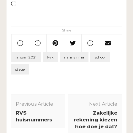
Aan
het
laden...
Share
januari 2021
kvk
nanny nina
school
stage
Post
Navigation
Previous Article
Next Article
RVS
Zakelijke
huisnummers
rekening kiezen
hoe doe je dat?