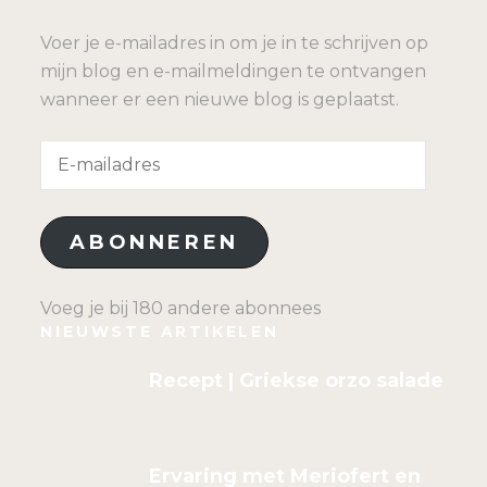
Voer je e-mailadres in om je in te schrijven op
mijn blog en e-mailmeldingen te ontvangen
wanneer er een nieuwe blog is geplaatst.
E-
mailadres
ABONNEREN
Voeg je bij 180 andere abonnees
NIEUWSTE ARTIKELEN
Recept | Griekse orzo salade
Ervaring met Meriofert en