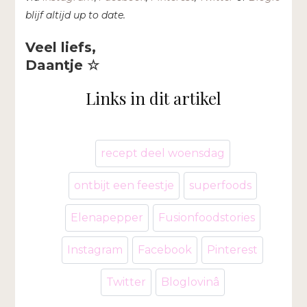
blijf altijd up to date.
Veel liefs,
Daantje ☆
Links in dit artikel
recept deel woensdag
ontbijt een feestje
superfoods
Elenapepper
Fusionfoodstories
Instagram
Facebook
Pinterest
Twitter
Bloglovinâ