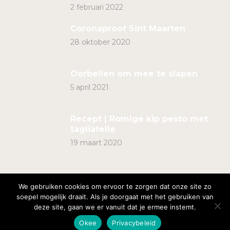
2 februari 2022
Coronaproof Sint Maarten
28 oktober 2020
Oorbellen om mee te slapen
5 april 2021
Recept | Romige kip pesto met
tagliatelle
19 maart 2020
We gebruiken cookies om ervoor te zorgen dat onze site zo
soepel mogelijk draait. Als je doorgaat met het gebruiken van
deze site, gaan we er vanuit dat je ermee instemt.
Copyright ©2019-2025 | Daantjeslife | All rights
reserved by Daniella Fotiadis |
Privacy policy
Okee
Privacybeleid