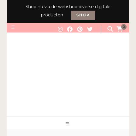
Shop nu via de webshop diverse digitale
producten
SHOP
0