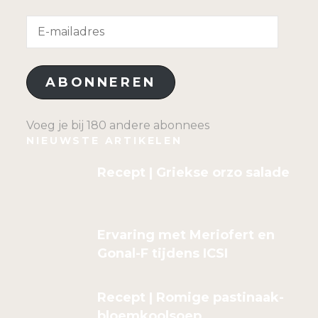
E-
mailadres
ABONNEREN
Voeg je bij 180 andere abonnees
NIEUWSTE ARTIKELEN
Recept | Griekse orzo salade
Ervaring met Meriofert en
Gonal-F tijdens ICSI
Recept | Romige pastinaak-
bloemkoolsoep