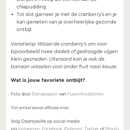
chiapudding
Tot slot garneer je met de cranberry’s en je
kan genieten van je overheerlijke gezonde
ontbijt
Variatietip: Wissel de cranberry’s om voor
bijvoorbeeld twee dadels of gedroogde vijgen
klein gesneden. Uiteraard kan je ook de
banaan wisselen voor ander fruit naar keuze.
Wat is jouw favoriete ontbijt?
Foto door
Elenapepper
van
Fusionfoodstories
*Dit artikel bevat affiliate links
Volg Daantjeslife op social media
via
Instagram
,
Facebook
,
Pinterest
,
Twitter
of
Bloglovin’
e