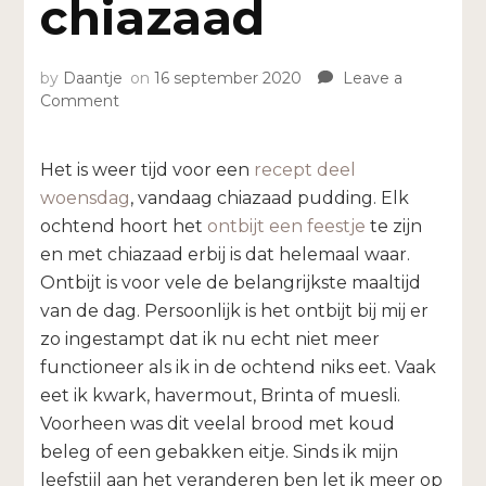
chiazaad
by
Daantje
on
16 september 2020
Leave a
on
Comment
Recept
|
Met
Het is weer tijd voor een
recept deel
chiazaad
woensdag
, vandaag chiazaad pudding. Elk
ochtend hoort het
ontbijt een feestje
te zijn
en met chiazaad erbij is dat helemaal waar.
Ontbijt is voor vele de belangrijkste maaltijd
van de dag. Persoonlijk is het ontbijt bij mij er
zo ingestampt dat ik nu echt niet meer
functioneer als ik in de ochtend niks eet. Vaak
eet ik kwark, havermout, Brinta of muesli.
Voorheen was dit veelal brood met koud
beleg of een gebakken eitje. Sinds ik mijn
leefstijl aan het veranderen ben let ik meer op