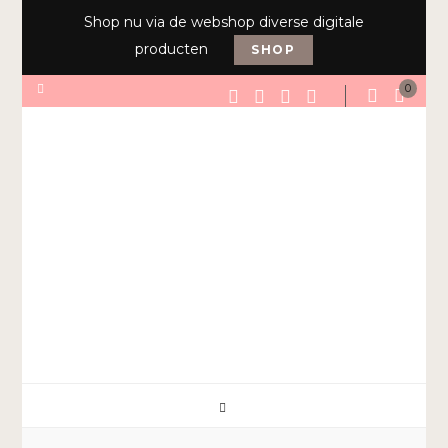
Shop nu via de webshop diverse digitale
producten
SHOP
0