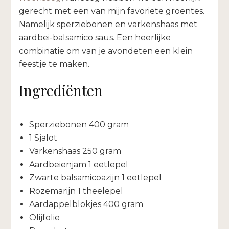
aardbei-
gerecht met een van mijn favoriete groentes.
balsamico
Namelijk sperziebonen en varkenshaas met
saus
aardbei-balsamico saus. Een heerlijke
combinatie om van je avondeten een klein
feestje te maken.
Ingrediënten
Sperziebonen 400 gram
1 Sjalot
Varkenshaas 250 gram
Aardbeienjam 1 eetlepel
Zwarte balsamicoazijn 1 eetlepel
Rozemarijn 1 theelepel
Aardappelblokjes 400 gram
Olijfolie