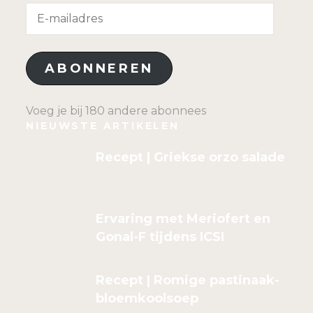
E-
mailadres
ABONNEREN
Voeg je bij 180 andere abonnees
NIEUWSTE ARTIKELEN
Recept | Griekse orzo salade
Ervaring met Meriofert en
Gonal-F tijdens ICSI
Recept | Romige pastinaak-
bloemkoolsoep