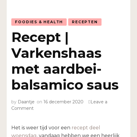
FOODIES & HEALTH
RECEPTEN
Recept |
Varkenshaas
met aardbei-
balsamico saus
by
Daantje
on
16 december 2020
Leave a
on
Comment
Recept
|
Varkenshaas
Het is weer tijd voor een
recept deel
met
woensdag
, vandaag hebben we een heerlijk