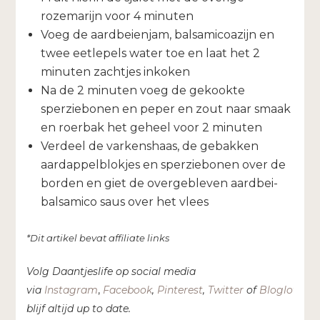
rozemarijn voor 4 minuten
Voeg de aardbeienjam, balsamicoazijn en
twee eetlepels water toe en laat het 2
minuten zachtjes inkoken
Na de 2 minuten voeg de gekookte
sperziebonen en peper en zout naar smaak
en roerbak het geheel voor 2 minuten
Verdeel de varkenshaas, de gebakken
aardappelblokjes en sperziebonen over de
borden en giet de overgebleven aardbei-
balsamico saus over het vlees
*Dit artikel bevat affiliate links
Volg Daantjeslife op social media
via
Instagram
,
Facebook
,
Pinterest
,
Twitter
of
Bloglovin’
e
blijf altijd up to date.