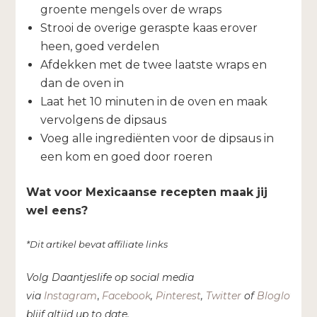
groente mengels over de wraps
Strooi de overige geraspte kaas erover
heen, goed verdelen
Afdekken met de twee laatste wraps en
dan de oven in
Laat het 10 minuten in de oven en maak
vervolgens de dipsaus
Voeg alle ingrediënten voor de dipsaus in
een kom en goed door roeren
Wat voor Mexicaanse recepten maak jij
wel eens?
*Dit artikel bevat affiliate links
Volg Daantjeslife op social media
via
Instagram
,
Facebook
,
Pinterest
,
Twitter
of
Bloglovin’
e
blijf altijd up to date.