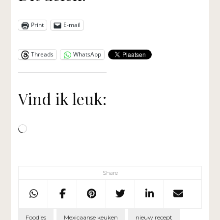
Print
E-mail
Threads
WhatsApp
Vind ik leuk:
Aan
het
laden...
Share
Foodies
Mexicaanse keuken
nieuw recept