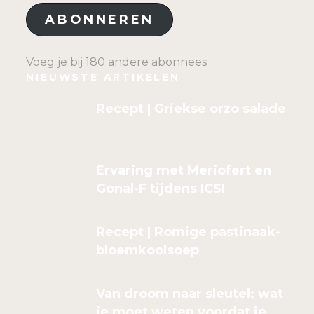
ABONNEREN
Voeg je bij 180 andere abonnees
NIEUWSTE ARTIKELEN
Recept | Griekse orzo salade
Ervaring met Meriofert en
Gonal-F tijdens ICSI
Recept | Romige pastinaak-
bloemkoolsoep
Van droom naar sleutel: wat
je moet weten voordat je