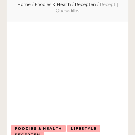
Home
/
Foodies & Health
/
Recepten
/
Recept |
Quesadillas
FOODIES & HEALTH
LIFESTYLE
RECEPTEN