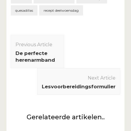
quesadillas
recept deelwoensdag
Post
Navigation
Previous Article
De perfecte
herenarmband
Next Article
Lesvoorbereidingsformulier
Gerelateerde artikelen..