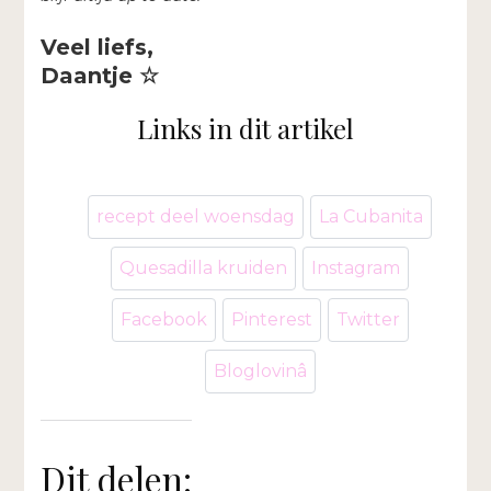
Veel liefs,
Daantje ☆
Links in dit artikel
recept deel woensdag
La Cubanita
Quesadilla kruiden
Instagram
Facebook
Pinterest
Twitter
Bloglovinâ
Dit delen: