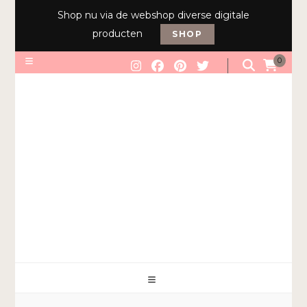
Shop nu via de webshop diverse digitale
producten
SHOP
0