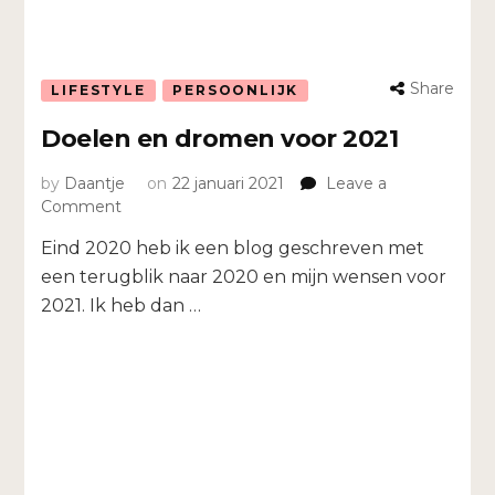
Share
LIFESTYLE
PERSOONLIJK
Doelen en dromen voor 2021
by
Daantje
on
22 januari 2021
Leave a
on
Comment
Doelen
Eind 2020 heb ik een blog geschreven met
en
dromen
een terugblik naar 2020 en mijn wensen voor
voor
2021. Ik heb dan …
2021