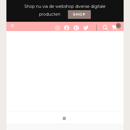
Shop nu via de webshop diverse digitale
producten
SHOP
0