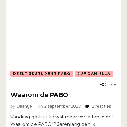
DEELTIJDSTUDENT PABO
JUF DANIELLA
Share
Waarom de PABO
op
by
Daantje
on
2 september 2020
2 reacties
Waaro
Vandaag ga ik jullie wat meer vertellen over ”
de
PABO
Waarom de PABO”? Jarenlang ben ik