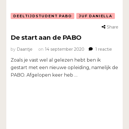
DEELTIJDSTUDENT PABO
JUF DANIELLA
Share
De start aan de PABO
op
by
Daantje
on
14 september 2020
1 reactie
De
Zoals je vast wel al gelezen hebt ben ik
start
aan
gestart met een nieuwe opleiding, namelijk de
de
PABO. Afgelopen keer heb …
PABO