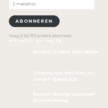
E-
mailadres
ABONNEREN
Voeg je bij 180 andere abonnees
NIEUWSTE ARTIKELEN
Recept | Griekse orzo salade
Ervaring met Meriofert en
Gonal-F tijdens ICSI
Recept | Romige pastinaak-
bloemkoolsoep