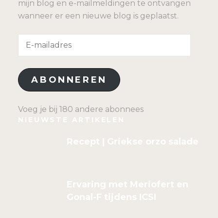
mijn blog en e-mailmeldingen te ontvangen
wanneer er een nieuwe blog is geplaatst.
E-
mailadres
ABONNEREN
Voeg je bij 180 andere abonnees
NIEUWSTE ARTIKELEN
Recept | Griekse orzo salade
Ervaring met Meriofert en
Gonal-F tijdens ICSI