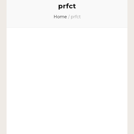
prfct
Home
/
prfct