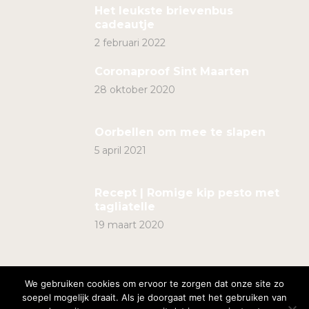
Het leukste brievenbus
cadeautje
2 februari 2022
Coronaproof Sint Maarten
28 oktober 2020
Oorbellen om mee te slapen
5 april 2021
Recept | Romige kip pesto met
tagliatelle
19 maart 2020
We gebruiken cookies om ervoor te zorgen dat onze site zo
soepel mogelijk draait. Als je doorgaat met het gebruiken van