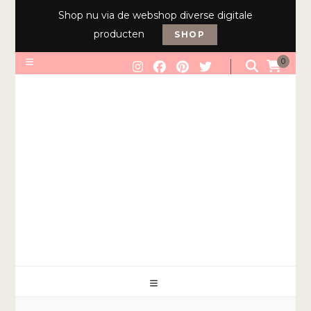
Shop nu via de webshop diverse digitale
producten
SHOP
0