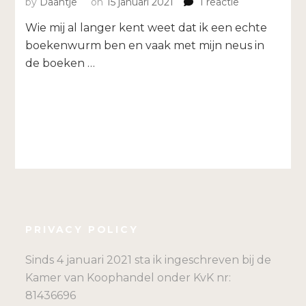
op
by
Daantje
on
15 januari 2021
1 reactie
Mijn
Wie mij al langer kent weet dat ik een echte
top
mindset
boekenwurm ben en vaak met mijn neus in
boeken
de boeken …
van
2020
PRIVACY POLICY
Sinds 4 januari 2021 sta ik ingeschreven bij de
Kamer van Koophandel onder KvK nr:
81436696