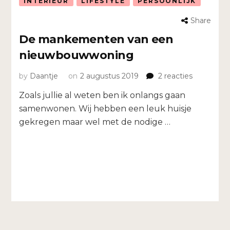
INTERIEUR
LIFESTYLE
PERSOONLIJK
Share
De mankementen van een
nieuwbouwwoning
op
by
Daantje
on
2 augustus 2019
2 reacties
De
Zoals jullie al weten ben ik onlangs gaan
mankeme
van
samenwonen. Wij hebben een leuk huisje
een
gekregen maar wel met de nodige …
nieuwbou