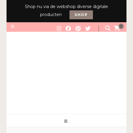
Shop nu via de webshop diverse digitale
producten
SHOP
0