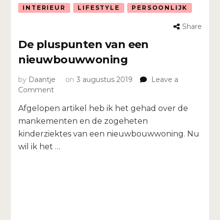
INTERIEUR
LIFESTYLE
PERSOONLIJK
Share
De pluspunten van een
nieuwbouwwoning
by
Daantje
on
3 augustus 2019
Leave a
on
Comment
De
Afgelopen artikel heb ik het gehad over de
pluspunten
van
mankementen en de zogeheten
een
kinderziektes van een nieuwbouwwoning. Nu
nieuwbouwwoning
wil ik het …