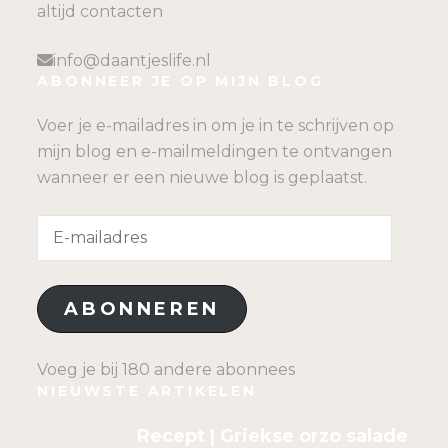
altijd contacten
info@daantjeslife.nl
ABONNEER JE OP MIJN BLOG
Voer je e-mailadres in om je in te schrijven op
mijn blog en e-mailmeldingen te ontvangen
wanneer er een nieuwe blog is geplaatst.
E-
mailadres
ABONNEREN
Voeg je bij 180 andere abonnees
NIEUWSTE ARTIKELEN
Recept | Griekse orzo salade