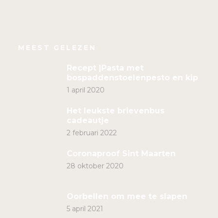
MEEST GELEZEN
Recept |Pasta met
bospaddenstoelenpesto en kip
1 april 2020
Het leukste brievenbus
cadeautje
2 februari 2022
Coronaproof Sint Maarten
28 oktober 2020
Oorbellen om mee te slapen
5 april 2021