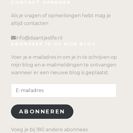
CONTACT OPNEMEN
Als je vragen of opmerkingen hebt mag je
altijd contacten
info@daantjeslife.nl
ABONNEER JE OP MIJN BLOG
Voer je e-mailadres in om je in te schrijven op
mijn blog en e-mailmeldingen te ontvangen
wanneer er een nieuwe blog is geplaatst.
E-
mailadres
ABONNEREN
Voeg je bij 180 andere abonnees