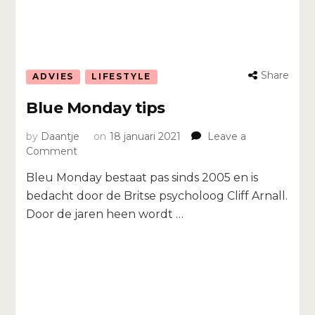
Share
ADVIES
LIFESTYLE
Blue Monday tips
by
Daantje
on
18 januari 2021
Leave a
on
Comment
Blue
Bleu Monday bestaat pas sinds 2005 en is
Monday
tips
bedacht door de Britse psycholoog Cliff Arnall.
Door de jaren heen wordt …