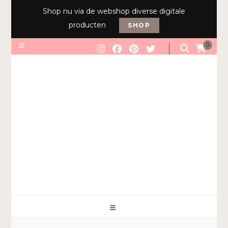
Shop nu via de webshop diverse digitale
producten
SHOP
0