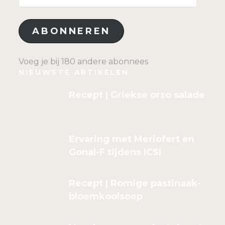
mailadres
ABONNEREN
Voeg je bij 180 andere abonnees
NIEUWSTE ARTIKELEN
Recept | Griekse orzo salade
Ervaring met Meriofert en
Gonal-F tijdens ICSI
Recept | Romige pastinaak-
bloemkoolsoep