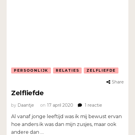
PERSOONLIJK
RELATIES
ZELFLIEFDE
Share
Zelfliefde
op
by
Daantje
on
17 april 2020
1 reactie
Zelfliefde
Al vanaf jonge leeftijd was ik mij bewust ervan
hoe anders ik was dan mijn zusjes, maar ook
andere dan …