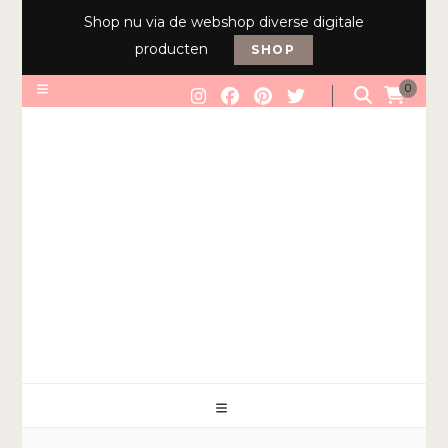
Shop nu via de webshop diverse digitale
producten
SHOP
0