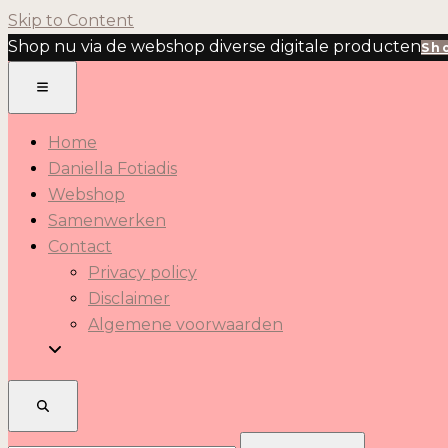
Skip to Content
Shop nu via de webshop diverse digitale producten
Sh
Home
Daniella Fotiadis
Webshop
Samenwerken
Contact
Privacy policy
Disclaimer
Algemene voorwaarden
Zoeken