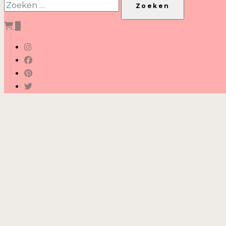
naar:
0