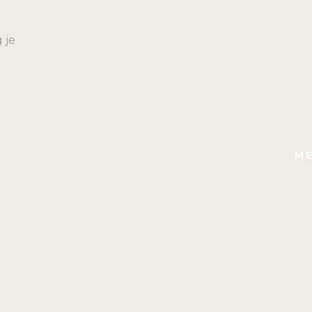
 je
ME