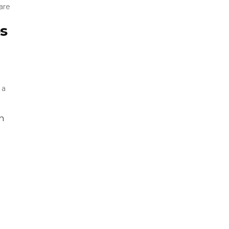
are
s
 a
n