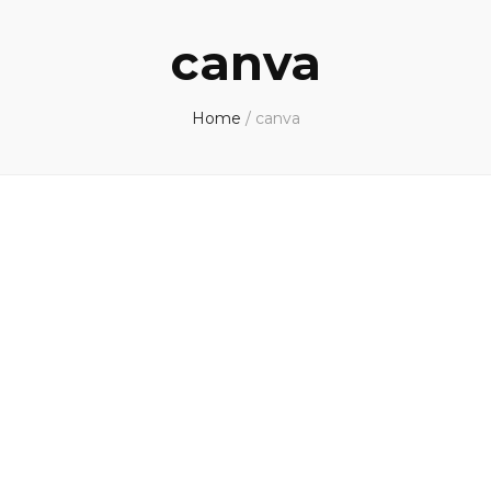
canva
Home
/
canva