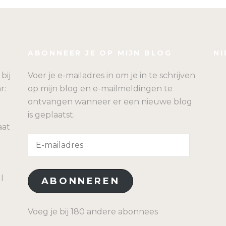
ABONNEER JE OP MIJN BLOG
NI
bij
Voer je e-mailadres in om je in te schrijven
r:
op mijn blog en e-mailmeldingen te
ontvangen wanneer er een nieuwe blog
is geplaatst.
aat
E-
mailadres
l
ABONNEREN
Voeg je bij 180 andere abonnees