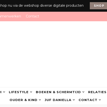
Shop nu via de webshop diverse digitale producten
SHOP
amenwerken
Contact
H
LIFESTYLE
BOEKEN & SCHERMTIJD
RELATIES
OUDER & KIND
JUF DANIELLA
CONTACT