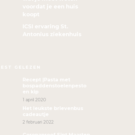
voordat je een huis
koopt
ICSI ervaring St.
Antonius ziekenhuis
EST GELEZEN
Recept |Pasta met
bospaddenstoelenpesto
en kip
1 april 2020
Het leukste brievenbus
cadeautje
2 februari 2022
Coronaproof Sint Maarten