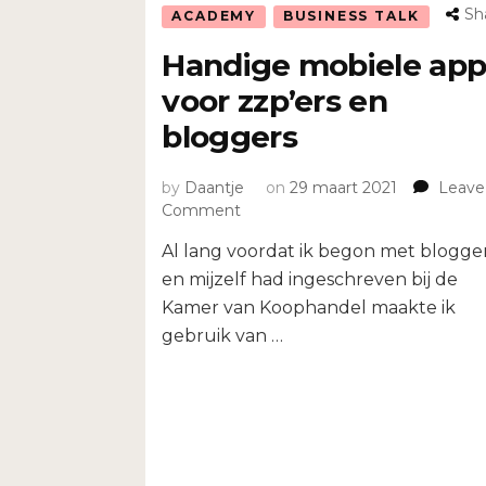
Sh
ACADEMY
BUSINESS TALK
Handige mobiele app
voor zzp’ers en
bloggers
by
Daantje
on
29 maart 2021
Leave
on
Comment
Handige
Al lang voordat ik begon met blogge
mobiele
apps
en mijzelf had ingeschreven bij de
voor
Kamer van Koophandel maakte ik
zzp’ers
gebruik van …
en
bloggers