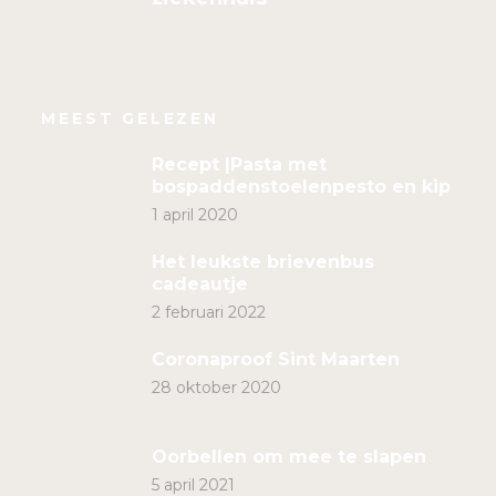
MEEST GELEZEN
Recept |Pasta met
bospaddenstoelenpesto en kip
1 april 2020
Het leukste brievenbus
cadeautje
2 februari 2022
Coronaproof Sint Maarten
28 oktober 2020
Oorbellen om mee te slapen
5 april 2021