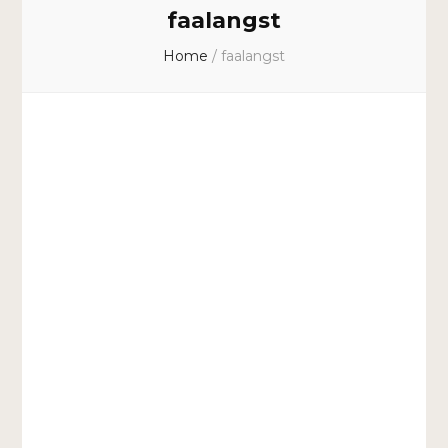
faalangst
Home
/
faalangst