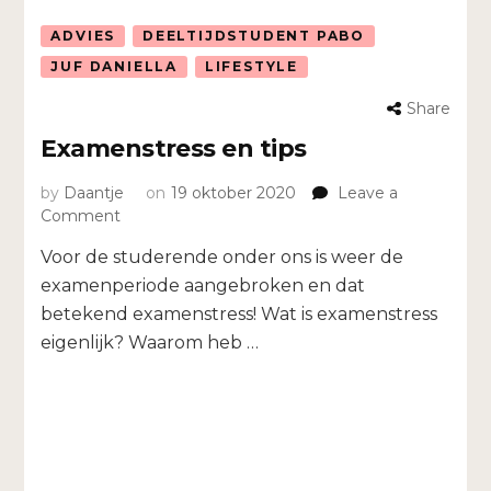
ADVIES
DEELTIJDSTUDENT PABO
JUF DANIELLA
LIFESTYLE
Share
Examenstress en tips
by
Daantje
on
19 oktober 2020
Leave a
on
Comment
Examenstress
Voor de studerende onder ons is weer de
en
tips
examenperiode aangebroken en dat
betekend examenstress! Wat is examenstress
eigenlijk? Waarom heb …