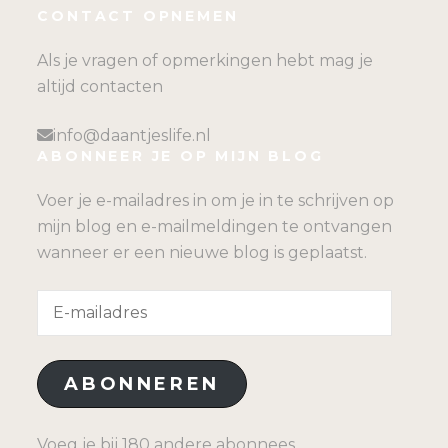
CONTACT OPNEMEN
Als je vragen of opmerkingen hebt mag je
altijd contacten
info@daantjeslife.nl
ABONNEER JE OP MIJN BLOG
Voer je e-mailadres in om je in te schrijven op
mijn blog en e-mailmeldingen te ontvangen
wanneer er een nieuwe blog is geplaatst.
E-
mailadres
ABONNEREN
Voeg je bij 180 andere abonnees