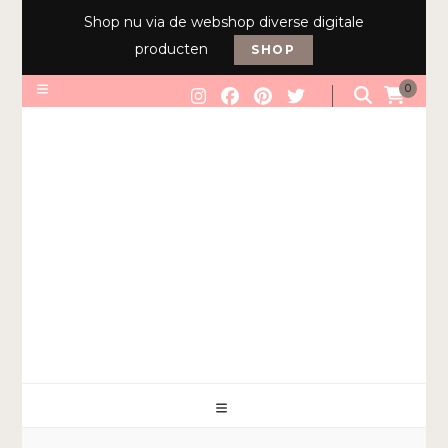
Shop nu via de webshop diverse digitale
producten
SHOP
0